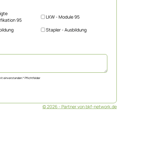
igte
LKW - Module 95
fikation 95
bildung
Stapler - Ausbildung
it einverstanden.
* Pflichtfelder
© 2026 - Partner von bkf-network.de