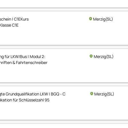
chein | C1EKurs
Merzig(SL)
Klasse C1E
ng für LKW/Bus | Modul 2:
Merzig(SL)
hriften & Fahrtenschreiber
te Grundqualifikation LKW | BGQ - C
Merzig(SL)
ikation für Schlüsselzahl 95