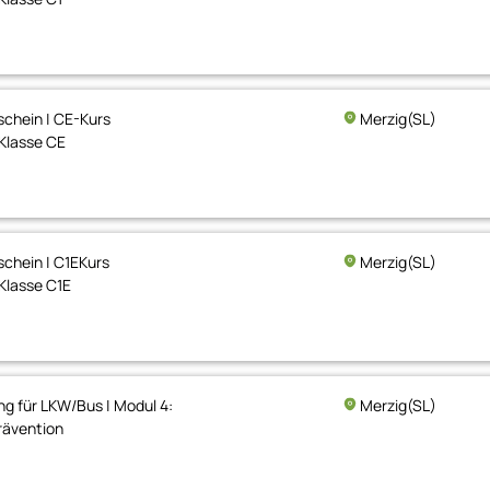
chein | CE-Kurs
Merzig(SL)
Klasse CE
chein | C1EKurs
Merzig(SL)
Klasse C1E
ng für LKW/Bus | Modul 4:
Merzig(SL)
ävention