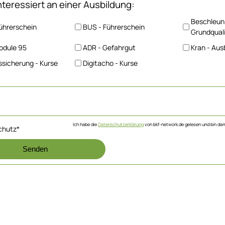
interessiert an einer Ausbildung:
Beschleun
ührerschein
BUS - Führerschein
Grundquali
odule 95
ADR - Gefahrgut
Kran - Aus
sicherung - Kurse
Digitacho - Kurse
Ich habe die
Datenschutzerklärung
von bkf-network.de gelesen und bin dam
chutz
*
Senden