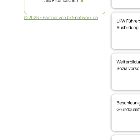
Alle Filter löschen
🗙
© 2026 - Partner von bkf-network.de
LKW Führers
Ausbildung 
Weiterbildu
Sozialvorsc
Beschleunig
Grundqualif