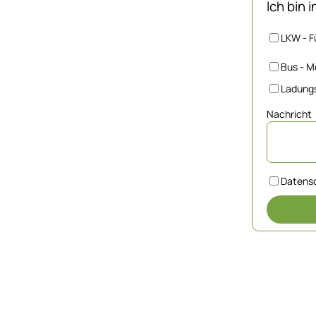
Ich bin 
LKW - F
Bus - M
Ladungs
Nachricht
Datens