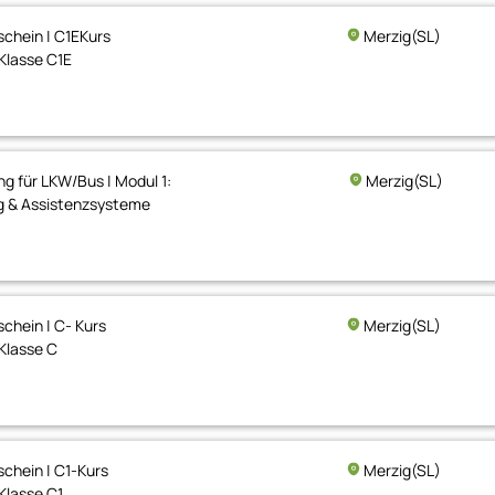
chein | C1EKurs
Merzig(SL)
Klasse C1E
ng für LKW/Bus | Modul 1:
Merzig(SL)
ng & Assistenzsysteme
chein | C- Kurs
Merzig(SL)
Klasse C
chein | C1-Kurs
Merzig(SL)
Klasse C1